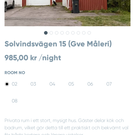
Solvindsvägen 15 (Gve Måleri)
985,00
kr
/night
ROOM NO
02
03
04
05
06
07
08
Privata rum i ett stort, mysigt hus. Gäster delar kök och
badrum, vilket gör detta till ett praktiskt och bekvämt val
för både kortare och längre vistelser.