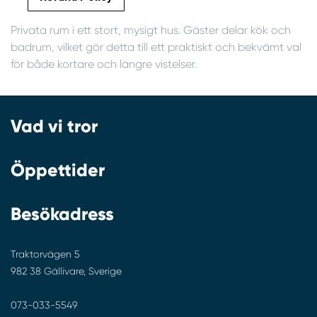
Privata rum i ett stort, mysigt hus. Gäster delar kök och
badrum, vilket gör detta till ett praktiskt och bekvämt val
för både kortare och längre vistelser.
Vad vi tror
Öppettider
Besökadress
Traktorvägen 5
982 38 Gällivare, Sverige
073-033-5549